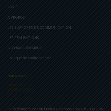
Aller à
A PROPOS
LES SUPPORTS DE COMMUNICATION
LES REALISATIONS
ACCOMPAGNEMENT
Politique de confidentialité
Bon à savoir
Christelle :
06.82.97.14.12
Elise :
06.81.66.54.63
Jours d'ouverture : du lundi au vendredi : 9h-12h / 14h-18h