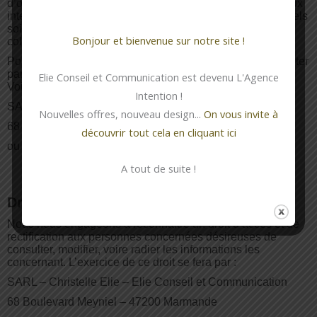
d’opposition s’entend comme étant la possibilité offerte aux
internautes de refuser que leurs renseignements personnels
soient utilisées à certaines fins mentionnées lors de la
Bonjour et bienvenue sur notre site !
collecte.
Pour pouvoir exercer ces droits, vous pouvez nous contacter
par :
Elie Conseil et Communication est devenu L'Agence
Voie postale :
Intention !
SARL – Christelle Elie – Elie Conseil et Communication
Nouvelles offres, nouveau design...
On vous invite à
68 Boulevard Meyniel – 47200 Marmande
découvrir tout cela en cliquant ici
ou Courriel :
christelle.e@elieconseiletcom.fr
A tout de suite !
Droit d’accès :
Nous nous engageons à reconnaître un droit d’accès et de
rectification aux personnes concernées désireuses de
consulter, modifier, voire radier les informations les
concernant. L’exercice de ce droit se fera par :
SARL – Christelle Elie – Elie Conseil et Communication
68 Boulevard Meyniel – 47200 Marmande