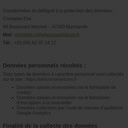
Coordonnées du délégué à la protection des données :
Christelle Elie
68 Boulevard Meyniel – 47200 Marmande
Mail
:
christelle.e@elieconseiletcom.fr
Tél.
: +33 (06) 82 97 14 12
Données personnels récoltés :
Trois types de données à caractère personnel sont collectés
sur le site :
https://elieconseiletcom.fr
Données saisies et envoyées via le formulaire de
contact
Données saisies et envoyées via le formulaire
d’inscription à la newsletter
Données collectées par l’outil de mesure d’audience
Google Analytics
Finalité de la collecte des données