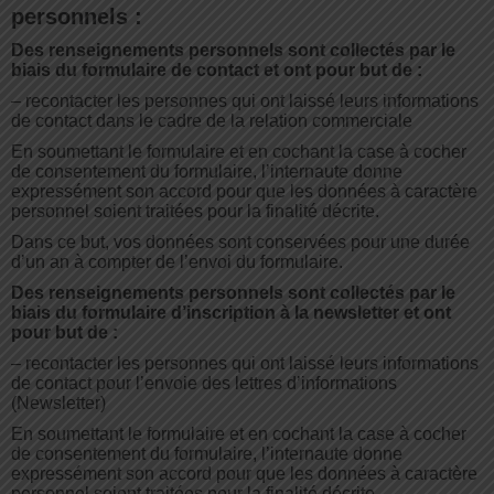
personnels :
Des renseignements personnels sont collectés par le
biais du formulaire de contact et ont pour but de :
– recontacter les personnes qui ont laissé leurs informations
de contact dans le cadre de la relation commerciale
En soumettant le formulaire et en cochant la case à cocher
de consentement du formulaire, l’internaute donne
expressément son accord pour que les données à caractère
personnel soient traitées pour la finalité décrite.
Dans ce but, vos données sont conservées pour une durée
d’un an à compter de l’envoi du formulaire.
Des renseignements personnels sont collectés par le
biais du formulaire d’inscription à la newsletter et ont
pour but de :
– recontacter les personnes qui ont laissé leurs informations
de contact pour l’envoie des lettres d’informations
(Newsletter)
En soumettant le formulaire et en cochant la case à cocher
de consentement du formulaire, l’internaute donne
expressément son accord pour que les données à caractère
personnel soient traitées pour la finalité décrite.