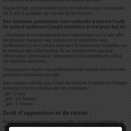
Dans ce but, vos données sont conservées pour une durée
de 3 ans à compter de l’envoi du formulaire.
Des données personnels sont collectés à travers l’outil
de suivi d’audience Google Analytics et ont pour but de :
– Analyser le comportement des internautes sur le site afin
de pouvoir mesurer leur audience et améliorer leur
performance.Les cookies sont des fichiers texte installés sur
le terminal des internautes. Ils ne contiennent aucune
information nominative, uniquement des identifiants créés
de manière aléatoire.
Vous pouvez régler vos préférences de cookie lors de votre
première connexion au site.
Les cookies utilisés par l’outil de mesure d’audience Google
Analytics ont les durées de vie suivantes :
_ga : 2 ans
_gid : 24 heures
_gat : 1 minute
Droit d’opposition et de retrait :
Nous nous engageons à vous offrir un droit d’opposition et
de retrait quant à vos renseignements personnels. Le droit