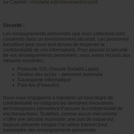
ou Courriel :
christelle.e@elieconseiletcom.fr
Sécurité :
Les renseignements personnels que nous collectons sont
conservés dans un environnement sécurisé. Les personnes
travaillant pour nous sont tenues de respecter la
confidentialité de vos informations. Pour assurer la sécurité
de vos renseignements personnels, nous avons recours aux
mesures suivantes :
Protocole SSL (Secure Sockets Layer)
Gestion des accès – personne autorisée
Sauvegarde informatique
Pare-feu (Firewalls)
Nous nous engageons à maintenir un haut degré de
confidentialité en intégrant les dernières innovations
technologiques permettant d’assurer la confidentialité de
vos transactions. Toutefois, comme aucun mécanisme
n’offre une sécurité maximale, une part de risque est
toujours présente lorsque l’on utilise Internet pour
transmettre des renseignements personnels.