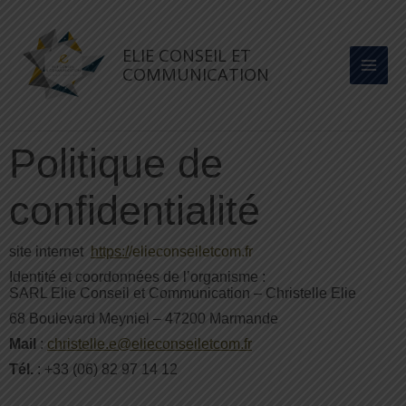
Aller
au
ELIE CONSEIL ET
contenu
COMMUNICATION
Politique de
confidentialité
site internet
https:/
/elieconseiletcom.fr
Identité et coordonnées de l’organisme :
SARL Elie Conseil et Communication – Christelle Elie
68 Boulevard Meyniel – 47200 Marmande
Mail
:
christelle.e@elieconseiletcom.fr
Tél.
: +33 (06) 82 97 14 12