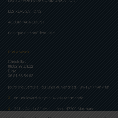
LES SUPPORTS DE COMMUNICATION
LES REALISATIONS
ACCOMPAGNEMENT
Politique de confidentialité
Bon à savoir
Christelle :
06.82.97.14.12
Elise :
06.81.66.54.63
Jours d'ouverture : du lundi au vendredi : 9h-12h / 14h-18h
68 Boulevard Meyniel 47200 Marmande
24 bis Av. du Général Leclerc, 47200 Marmande