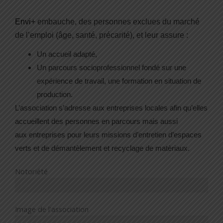
b
o
Envi+
embauche, des personnes exclues du marché
o
de l’emploi (âge, santé, précarité), et leur assure :
k
Un accueil adapté,
Un parcours socioprofessionnel fondé sur une
expérience de travail, une formation en situation de
production.
L’association s’adresse aux entreprises locales afin qu’elles
accueillent des personnes en parcours mais aussi
aux entreprises pour leurs missions d’entretien d’espaces
verts et de démantèlement et recyclage de matèriaux.
Notoriété
35%
Image de l'association
24%