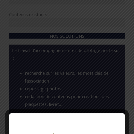
Contenus existants
25%
NOS SOLUTIONS
Le travail d’accompagnement et de pilotage porte sur
:
recherche sur les valeurs, les mots clés de
l’association
reportage photos
rédaction de contenus pour créations des
plaquettes, livret…