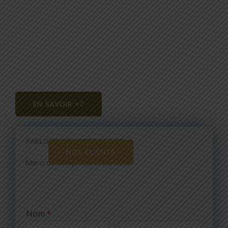
Votre projet nous intéresse, parlons de votre
communication
Conseils en stratégie de communication Marmande-
Agen-Bordeaux
EN SAVOIR +
PARLONS DE VOTRE PROJET
NOS CLIENTS
Merci de compléter cette fiche
Nom
*