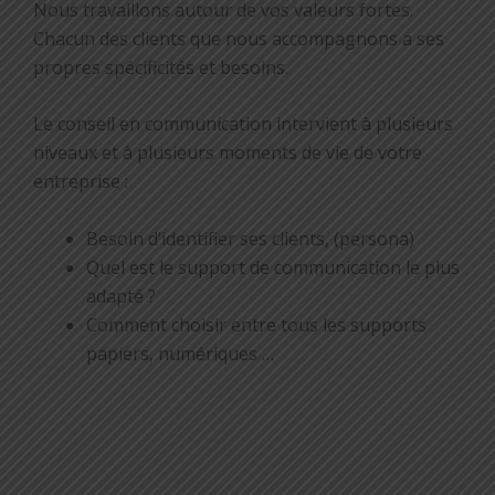
Nous travaillons autour de vos valeurs fortes.
Chacun des clients que nous accompagnons a ses
propres spécificités et besoins.
Le conseil en communication intervient à plusieurs
niveaux et à plusieurs moments de vie de votre
entreprise :
Besoin d’identifier ses clients, (persona)
Quel est le support de communication le plus
adapté ?
Comment choisir entre tous les supports
papiers, numériques …