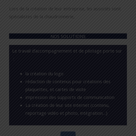
Lors de la création de leur entreprise, les associés sont
spécialistes de la chaudronnerie,
NOS SOLUTIONS
Le travail d’accompagnement et de pilotage porte sur
:
la création du logo
rédaction de contenus pour créations des
plaquettes, et cartes de visite
impression des supports de communication
La création de leur site internet (contenu,
reportage vidéo et photo, intégration…)
F