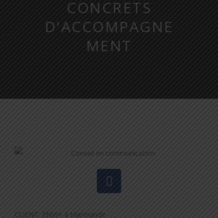
CONCRETS
D'ACCOMPAGNE
MENT
F
a
c
e
CLIENT: ENVI+ à Marmande