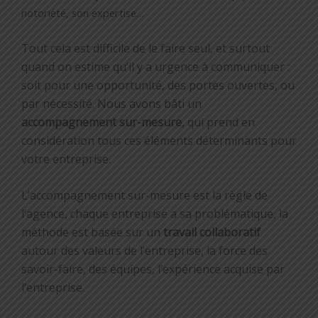
notoriété, son expertise…
Tout cela est difficile de le faire seul, et surtout
quand on estime qu’il y a urgence à communiquer :
soit pour une opportunité, des portes ouvertes, ou
par nécessité. Nous avons bâti un
accompagnement sur-mesure
, qui prend en
considération tous ces éléments déterminants pour
votre entreprise.
L’accompagnement sur-mesure est la règle de
l’agence, chaque entreprise a sa problématique, la
méthode est basée sur un
travail collaboratif
autour des valeurs de l’entreprise, la force des
savoir-faire, des équipes, l’expérience acquise par
l’entreprise.