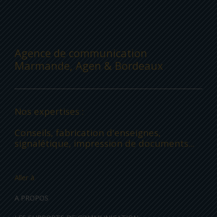
Agence de communication
Marmande, Agen & Bordeaux
Nos expertises :
Conseils, fabrication d'enseignes,
signalétique, impression de documents...
Aller à
A PROPOS