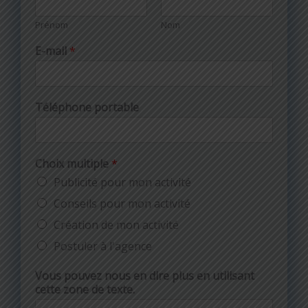
Prénom
Nom
E-mail
*
Téléphone portable
Choix multiple
*
Publicité pour mon activité
Conseils pour mon activité
Création de mon activité
Postuler à l'agence
Vous pouvez nous en dire plus en utilisant
cette zone de texte.