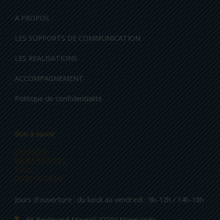
A PROPOS
LES SUPPORTS DE COMMUNICATION
LES REALISATIONS
ACCOMPAGNEMENT
Politique de confidentialité
Bon à savoir
Christelle :
06.82.97.14.12
Elise :
06.81.66.54.63
Jours d'ouverture : du lundi au vendredi : 9h-12h / 14h-18h
68 Boulevard Meyniel 47200 Marmande