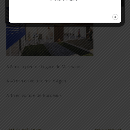
A 8 min à pied de la gare de Marmande.
A 40 min en voiture min d’Agen
A 1h en voiture de Bordeaux
←
Article précédent
Article suivant
→