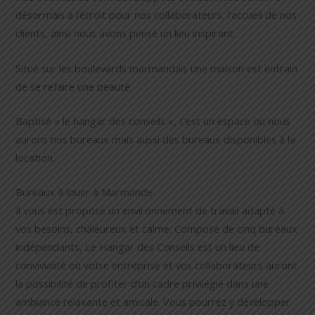
désormais à l’étroit pour nos collaborateurs, l’accueil de nos
clients, ainsi nous avons pensé un lieu inspirant.
Situé sur les boulevards marmandais une maison est entrain
de se refaire une beauté.
Baptisé « le hangar des conseils », c’est un espace où nous
aurons nos bureaux mais aussi des bureaux disponibles à la
location.
Bureaux à louer à Marmande
Il vous est proposé un environnement de travail adapté à
vos besoins, chaleureux et calme. Composé de cinq bureaux
indépendants, Le Hangar des Conseils est un lieu de
convivialité où votre entreprise et vos collaborateurs auront
la possibilité de profiter d’un cadre privilégié dans une
ambiance relaxante et amicale. Vous pourrez y développer